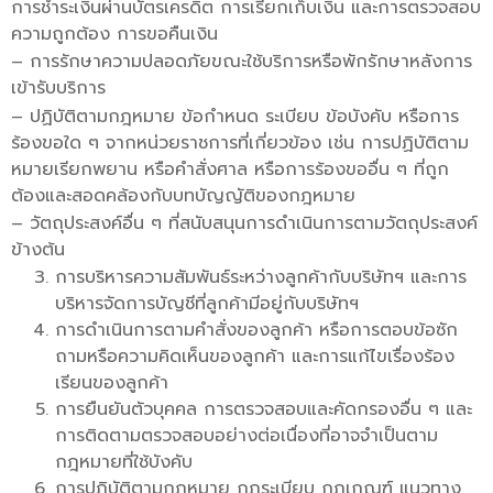
การชำระเงินผ่านบัตรเครดิต การเรียกเก็บเงิน และการตรวจสอบ
ความถูกต้อง การขอคืนเงิน
– การรักษาความปลอดภัยขณะใช้บริการหรือพักรักษาหลังการ
เข้ารับบริการ
– ปฏิบัติตามกฎหมาย ข้อกำหนด ระเบียบ ข้อบังคับ หรือการ
ร้องขอใด ๆ จากหน่วยราชการที่เกี่ยวข้อง เช่น การปฏิบัติตาม
หมายเรียกพยาน หรือคำสั่งศาล หรือการร้องขออื่น ๆ ที่ถูก
ต้องและสอดคล้องกับบทบัญญัติของกฎหมาย
– วัตถุประสงค์อื่น ๆ ที่สนับสนุนการดำเนินการตามวัตถุประสงค์
ข้างต้น
การบริหารความสัมพันธ์ระหว่างลูกค้ากับบริษัทฯ และการ
บริหารจัดการบัญชีที่ลูกค้ามีอยู่กับบริษัทฯ
การดำเนินการตามคำสั่งของลูกค้า หรือการตอบข้อซัก
ถามหรือความคิดเห็นของลูกค้า และการแก้ไขเรื่องร้อง
เรียนของลูกค้า
การยืนยันตัวบุคคล การตรวจสอบและคัดกรองอื่น ๆ และ
การติดตามตรวจสอบอย่างต่อเนื่องที่อาจจำเป็นตาม
กฎหมายที่ใช้บังคับ
การปฏิบัติตามกฎหมาย กฎระเบียบ กฎเกณฑ์ แนวทาง