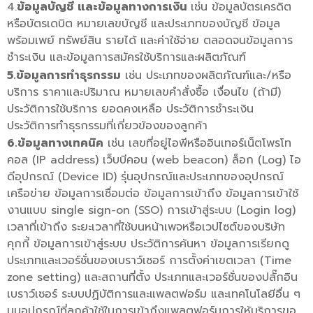
4.
ข้อมูลบัญชี และข้อมูลทางการเงิน
เช่น ข้อมูลบัตรเครดิต
หรือบัตรเดบิต หมายเลขบัญชี และประเภทของบัญชี ข้อมูล
พร้อมเพย์ ทรัพย์สิน รายได้ และค่าใช้จ่าย ตลอดจนข้อมูลการ
ชำระเงิน และข้อมูลการสมัครใช้บริการและผลิตภัณฑ์
5.ข้อมูลการทำธุรกรรม
เช่น ประเภทของผลิตภัณฑ์และ/หรือ
บริการ ราคาและปริมาณ หมายเลขคำสั่งซื้อ เงื่อนไข (ถ้ามี)
ประวัติการใช้บริการ ยอดคงเหลือ ประวัติการชำระเงิน
ประวัติการทำธุรกรรมที่เกี่ยวข้องของลูกค้า
6.ข้อมูลทางเทคนิค
เช่น เลขที่อยู่ไอพีหรืออินเทอร์เน็ตโพรโท
คอล (IP address) เว็บบีคอน (web beacon) ล็อก (Log) ไอ
ดีอุปกรณ์ (Device ID) รุ่นอุปกรณ์และประเภทของอุปกรณ์
เครือข่าย ข้อมูลการเชื่อมต่อ ข้อมูลการเข้าถึง ข้อมูลการเข้าใช้
งานแบบ single sign-on (SSO) การเข้าสู่ระบบ (Login log)
เวลาที่เข้าถึง ระยะเวลาที่ใช้บนหน้าเพจหรือเวปไซต์ของบริษัท
คุกกี้ ข้อมูลการเข้าสู่ระบบ ประวัติการค้นหา ข้อมูลการเรียกดู
ประเภทและเวอร์ชั่นของเบราว์เซอร์ การตั้งค่าเขตเวลา (Time
zone setting) และสถานที่ตั้ง ประเภทและเวอร์ชั่นของปลั๊กอิน
เบราว์เซอร์ ระบบปฏิบัติการและแพลตฟอร์ม และเทคโนโลยีอื่น ๆ
บนอุปกรณ์ที่ลูกค้าใช้ในการเข้าถึงแพลตฟอร์มการให้บริการขอ